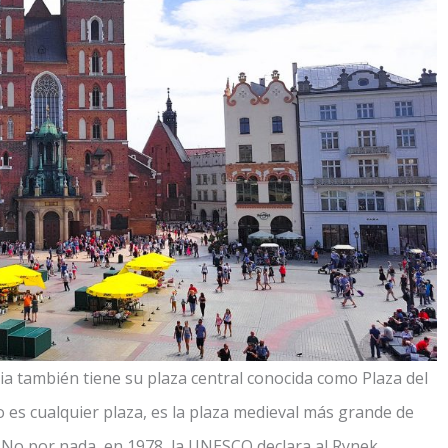
 también tiene su plaza central conocida como Plaza del
es cualquier plaza, es la plaza medieval más grande de
 No por nada, en 1978, la UNESCO declara al Rynek