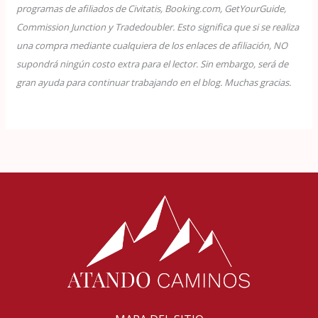
programas de afiliados de Civitatis, Booking.com, GetYourGuide,
Commission Junction y Tradedoubler. Esto significa que si se realiza
una compra mediante cualquiera de los enlaces de afiliación, NO
supondrá ningún costo extra para el lector. Sin embargo, será de
gran ayuda para continuar trabajando en el blog. Muchas gracias.